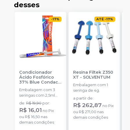
desses
-
17
%
ATÉ
-
17
%
Condicionador
Resina Filtek Z350
K
Ácido Fosfórico
XT
-
SOLVENTUM
W
37% Blue Condac
-
c
Embalagem com 1
FGM
P
Embalagem com 3
K
seringa de 4g.
seringas com 2,5ml
1
a partir de
:
cada uma e 3
h
de
:
R$ 19,90
por
:
d
R$ 262,87
no
Pix
ponteiras para
c
R$ 16,01
no
Pix
aplicação.
ou
R$ 271,00
nas
c
ou
R$ 16,50
nas
o
demais condições
e
demais condições
d
c
N