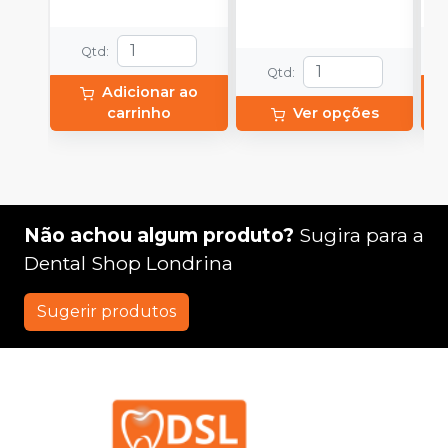
(
p
Qtd
:
e
p
Qtd
:
1
Adicionar ao
carrinho
Ver opções
Não achou algum produto?
Sugira para a
Dental Shop Londrina
Sugerir produtos