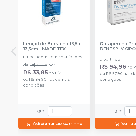
Lençol de Borracha 13,5 x
Gutapercha Pro
13,5cm
-
MADEITEX
DENTSPLY SIR
Embalagem com 26 unidades.
a partir de
:
de
:
R$ 42,90
por
:
R$ 94,96
no
P
R$ 33,85
no
Pix
ou
R$ 97,90
nas d
ou
R$ 34,90
nas demais
condições
condições
Qtd
:
Qtd
:
Adicionar ao carrinho
Ver o