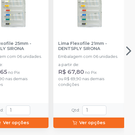
exofile 25mm
-
Lima Flexofile 21mm
-
LY SIRONA
DENTSPLY SIRONA
em com 06 unidades.
Embalagem com 06 unidades.
de
:
a partir de
:
,65
R$ 67,80
no
Pix
no
Pix
,90
nas demais
ou
R$ 69,90
nas demais
es
condições
td
:
Qtd
:
Ver opções
Ver opções