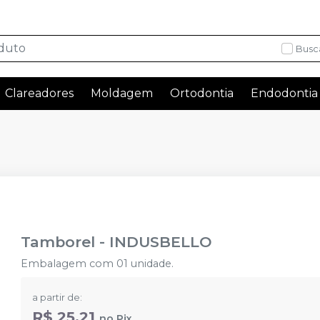
Busc
Clareadores
Moldagem
Ortodontia
Endodontia
Tamborel
-
INDUSBELLO
Embalagem com 01 unidade.
a partir de:
R$ 25,21
no
Pix