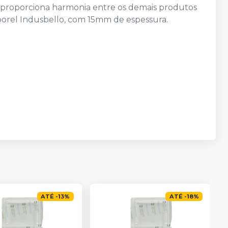
s, proporciona harmonia entre os demais produtos
orel Indusbello, com 15mm de espessura.
ATÉ
-
13
%
ATÉ
-
18
%