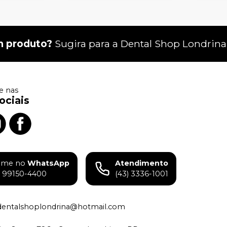
m produto?
Sugira para a
Dental Shop Londrina
 nas
ociais
ame no
WhatsApp
Atendimento
) 99150-4400
(43) 3336-1001
dentalshoplondrina@hotmail.com