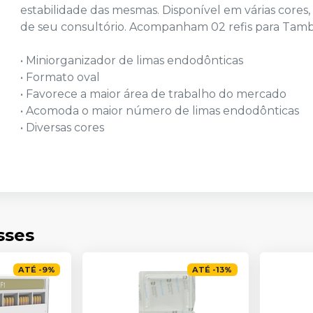
estabilidade das mesmas. Disponível em várias core
de seu consultório. Acompanham 02 refis para Tamb
• Miniorganizador de limas endodônticas
• Formato oval
• Favorece a maior área de trabalho do mercado
• Acomoda o maior número de limas endodônticas
• Diversas cores
sses
ATÉ
-
9
%
ATÉ
-
13
%