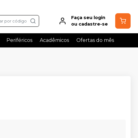
Faça seu login
ar por código
ou cadastre-se
Periféricos
Acadêmicos
Ofertas do mês