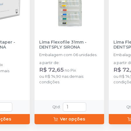
taper
-
Lima Flexofile 31mm
-
Lima Fl
ONA
DENTSPLY SIRONA
DENTSP
Embalagem com 06 unidades.
Embalag
a partir de
:
a partir 
ix
R$ 72,65
R$ 72
no
Pix
emais
ou
R$ 74,90
nas demais
ou
R$ 74
condições
condiçõ
Qtd
:
Q
pções
Ver opções