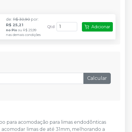
de
:
R$ 30,90
por
:
R$ 25,21
Adicionar
Qtd
:
no
Pix
ou
R$ 25,99
nas demais condições
Calcular
o para acomodação para limas endodônticas
te acomodar limas de até 31mm, melhorando a