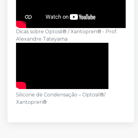
Dicas sobre Optosil® / Xantopren® - Prof.
Alexandre Tateyama
Silicone de Condensação – Optosil®/
Xantopren®