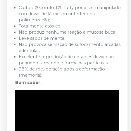
Optosil® Comfort® Putty pode ser manipulado
com luvas de látex sem interferir na
polimerização;
Totalmente atóxico;
Não produz nenhuma reação à mucosa bucal;
Leve sabor de menta;
Não provoca sensação de sufocamento arcadas
edêntulas;
Excelente reprodução de detalhes devido ao
pequeno tamanho e forma das partículas.
98% de recuperação após a deformação
(memória).
Bom saber: