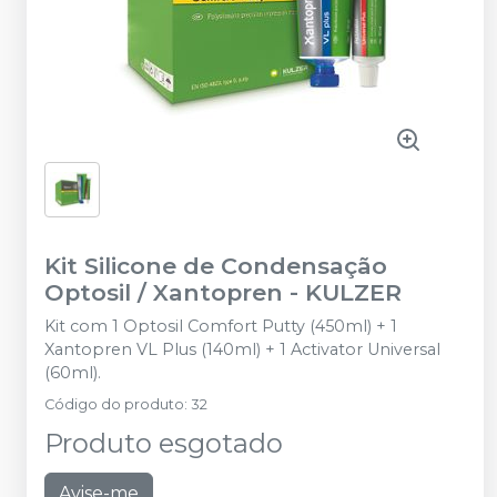
Kit Silicone de Condensação
Optosil / Xantopren
-
KULZER
Kit com 1 Optosil Comfort Putty (450ml) + 1
Xantopren VL Plus (140ml) + 1 Activator Universal
(60ml).
Código do produto
:
32
Produto esgotado
Avise-me