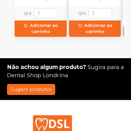
P
o
Qtd
:
Qtd
:
1
P
Adicionar ao
Adicionar ao
A
carrinho
carrinho
Não achou algum produto?
Sugira para a
Dental Shop Londrina
Sugerir produtos