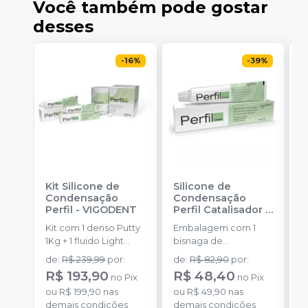
Você também pode gostar
desses
-
16
%
-
39
%
Kit Silicone de
Silicone de
K
Condensação
Condensação
P
Perfil
-
VIGODENT
Perfil Catalisador
-
F
VIGODENT
S
Kit com 1 denso Putty
Embalagem com 1
K
1Kg + 1 fluido Light
bisnaga de
P
Body 120g + 1
catalisador com 50g.
d
de
:
R$ 239,99
por
:
de
:
R$ 82,90
por
:
catalisador 60ml.
E
R$ 193,90
R$ 48,40
no
Pix
no
Pix
D
ou
R$ 199,90
nas
ou
R$ 49,90
nas
p
demais condições
demais condições
(