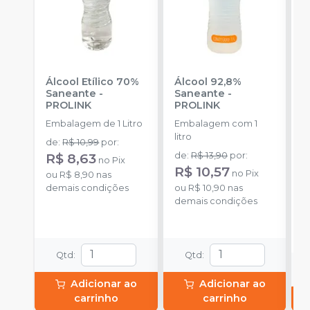
Álcool Etílico 70%
Álcool 92,8%
R
Saneante
-
Saneante
-
E
PROLINK
PROLINK
H
Embalagem de 1 Litro
Embalagem com 1
a
litro
de
:
R$ 10,99
por
:
R$ 8,63
de
:
R$ 13,90
por
:
no
Pix
o
R$ 10,57
no
Pix
ou
R$ 8,90
nas
d
demais condições
ou
R$ 10,90
nas
demais condições
Qtd
:
Qtd
:
Adicionar ao
Adicionar ao
carrinho
carrinho