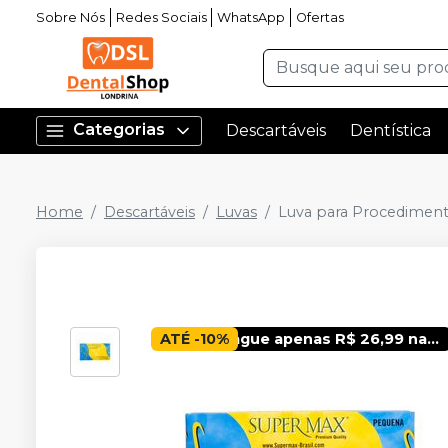
Sobre Nós
Redes Sociais
WhatsApp
Ofertas
Categorias
Descartáveis
Dentística
Home
Descartáveis
Luvas
Luva para Procediment
ATÉ
-
10
%
Pague apenas R$ 26,99 nas luvas SUPERMAX ao realizar compras acima de R$ 1.000,00 em outros produtos, exceto luvas. Oferta limitada a 10 cartuchos por CPF ou CNPJ.