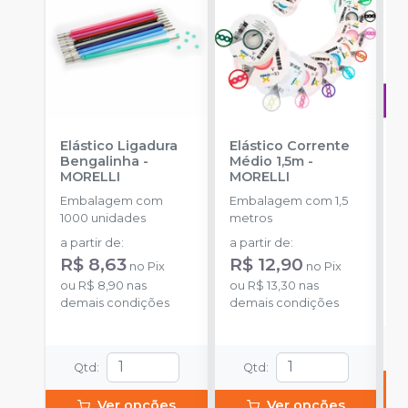
Elástico Ligadura
Elástico Corrente
A
Bengalinha
-
Médio 1,5m
-
O
MORELLI
MORELLI
T
-
Embalagem com
Embalagem com 1,5
E
1000 unidades
metros
S
a partir de
:
a partir de
:
d
R$ 8,63
R$ 12,90
no
Pix
no
Pix
ou
R$ 8,90
nas
ou
R$ 13,30
nas
o
demais condições
demais condições
d
Qtd
:
Qtd
:
Ver opções
Ver opções