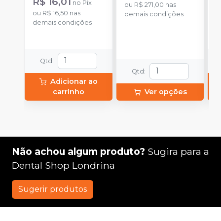
R$ 16,01
no
Pix
aplicação.
ou
R$ 271,00
nas
c
ou
R$ 16,50
nas
o
demais condições
e
demais condições
d
c
N
(
p
Qtd
:
e
p
Qtd
:
1
Adicionar ao
carrinho
Ver opções
Não achou algum produto?
Sugira para a
Dental Shop Londrina
Sugerir produtos