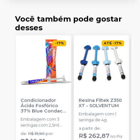
Você também pode gostar
desses
-
17
%
ATÉ
-
17
%
Condicionador
Resina Filtek Z350
K
Ácido Fosfórico
XT
-
SOLVENTUM
W
37% Blue Condac
-
c
Embalagem com 1
FGM
P
Embalagem com 3
K
seringa de 4g.
seringas com 2,5ml
1
a partir de
:
cada uma e 3
h
de
:
R$ 19,90
por
:
d
R$ 262,87
no
Pix
ponteiras para
c