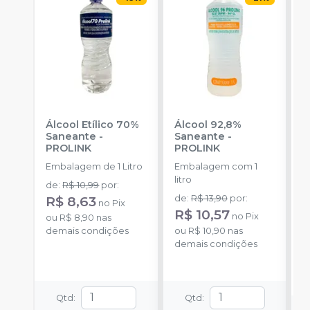
Álcool Etílico 70%
Álcool 92,8%
R
Saneante
-
Saneante
-
E
PROLINK
PROLINK
H
Embalagem de 1 Litro
Embalagem com 1
a
litro
de
:
R$ 10,99
por
:
R$ 8,63
de
:
R$ 13,90
por
:
no
Pix
o
R$ 10,57
no
Pix
ou
R$ 8,90
nas
d
demais condições
ou
R$ 10,90
nas
demais condições
Qtd
:
Qtd
: