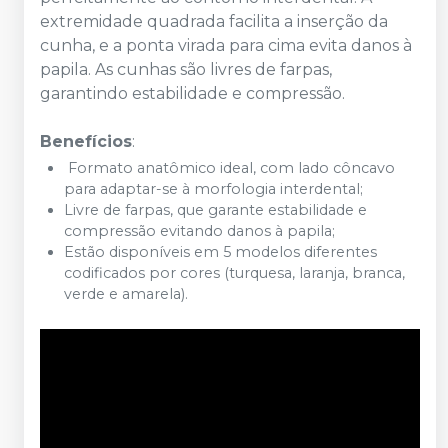
extremidade quadrada facilita a inserção da
cunha, e a ponta virada para cima evita danos à
papila. As cunhas são livres de farpas,
garantindo estabilidade e compressão.
Benefícios
:
Formato anatômico ideal, com lado côncavo
para adaptar-se à morfologia interdental;
Livre de farpas, que garante estabilidade e
compressão evitando danos à papila;
Estão disponíveis em 5 modelos diferentes
codificados por cores (turquesa, laranja, branca,
verde e amarela).