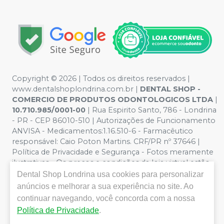
Copyright © 2026 | Todos os direitos reservados |
www.dentalshoplondrina.com.br |
DENTAL SHOP -
COMERCIO DE PRODUTOS ODONTOLOGICOS LTDA
|
10.710.985/0001-00
| Rua Espirito Santo, 786 - Londrina
- PR - CEP 86010-510 | Autorizações de Funcionamento
ANVISA - Medicamentos:1.16.510-6 - Farmacêutico
responsável: Caio Poton Martins. CRF/PR nº 37646 |
Política de Privacidade e Segurança - Fotos meramente
ilustrativas - Os preços e condições da loja virtual estão
sujeitos a alterações. Em caso de divergência de preços
Dental Shop Londrina
usa cookies para personalizar
no site, o valor válido é o do Carrinho de Compra. Não
anúncios e melhorar a sua experiência no site. Ao
vendemos por atacado, por isso nos reservamos o
continuar navegando, você concorda com a nossa
direito de não atender compras de grandes volumes
Política de Privacidade
.
pelo site.