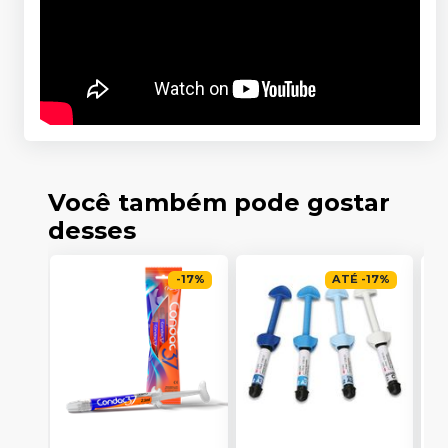
Você também pode gostar
desses
-
17
%
ATÉ
-
17
%