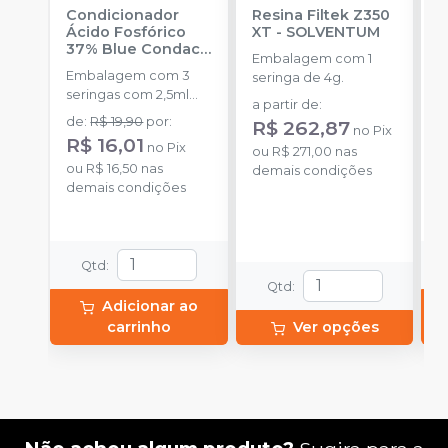
Condicionador
Resina Filtek Z350
K
Ácido Fosfórico
XT
-
SOLVENTUM
W
37% Blue Condac
-
c
Embalagem com 1
FGM
P
Embalagem com 3
K
seringa de 4g.
seringas com 2,5ml
1
a partir de
:
cada uma e 3
h
de
:
R$ 19,90
por
:
d
R$ 262,87
no
Pix
ponteiras para
c
R$ 16,01
no
Pix
aplicação.
ou
R$ 271,00
nas
c
ou
R$ 16,50
nas
o
demais condições
e
demais condições
d
c
N
(
p
Qtd
:
e
p
Qtd
:
1
Adicionar ao
carrinho
Ver opções