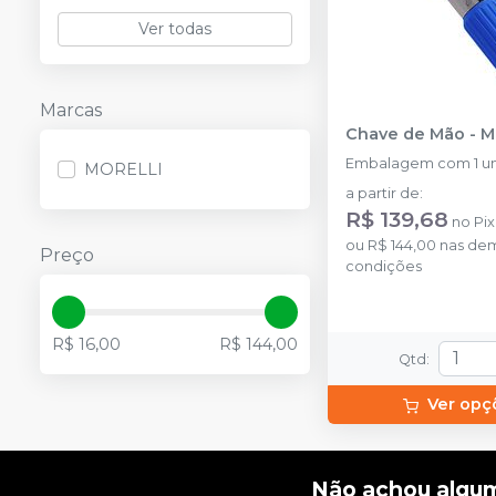
Ver todas
Marcas
Chave de Mão
-
M
Embalagem com 1 un
MORELLI
a partir de
:
R$ 139,68
no
Pix
ou
R$ 144,00
nas dem
Preço
condições
R$ 16,00
R$ 144,00
Qtd
:
Ver opç
Não achou algu