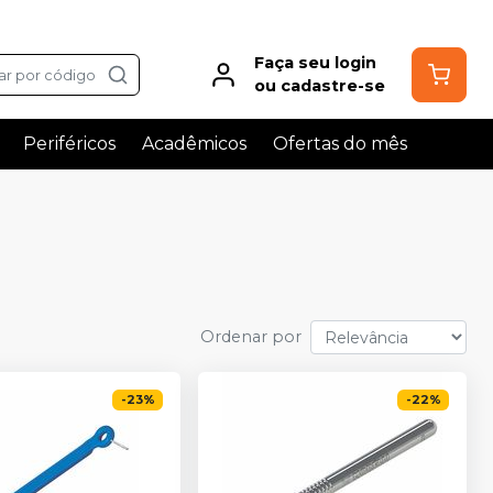
Faça seu login
ar por código
ou cadastre-se
Periféricos
Acadêmicos
Ofertas do mês
Ordenar por
-
23
%
-
22
%