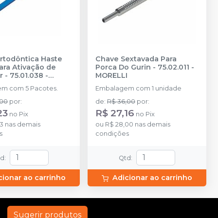
rtodôntica Haste
Chave Sextavada Para
ara Ativação de
Porca Do Gurin - 75.02.011
-
 - 75.01.038
-
MORELLI
I
m com 5 Pacotes.
Embalagem com 1 unidade
,00
por
:
de
:
R$ 36,00
por
:
23
R$ 27,16
no
Pix
no
Pix
73
nas demais
ou
R$ 28,00
nas demais
s
condições
td
:
Qtd
:
cionar ao carrinho
Adicionar ao carrinho
Sugerir produtos