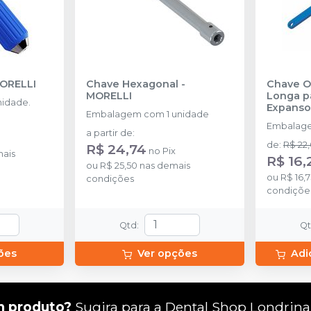
ORELLI
Chave Hexagonal
-
Chave O
MORELLI
Longa p
idade.
Expansor
Embalagem com 1 unidade
MORELL
Embalage
a partir de
:
de
:
R$ 22
R$ 24,74
no
Pix
ais
R$ 16,
ou
R$ 25,50
nas demais
ou
R$ 16,
condições
condiçõe
Qtd
:
Q
ões
Ver opções
Adi
m produto?
Sugira para a
Dental Shop Londrina