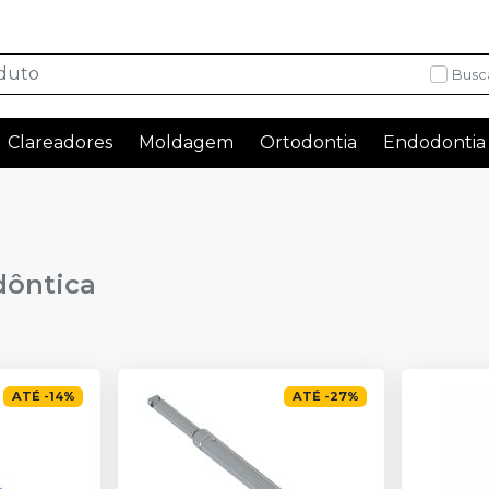
Busc
Clareadores
Moldagem
Ortodontia
Endodontia
dôntica
ATÉ
-
14
%
ATÉ
-
27
%