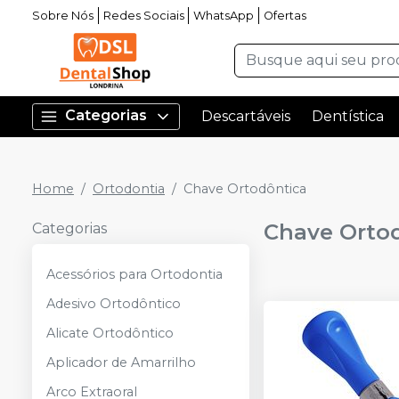
Sobre Nós
Redes Sociais
WhatsApp
Ofertas
Categorias
Descartáveis
Dentística
Home
Ortodontia
Chave Ortodôntica
Chave Orto
Categorias
Acessórios para Ortodontia
Adesivo Ortodôntico
Alicate Ortodôntico
Aplicador de Amarrilho
Arco Extraoral