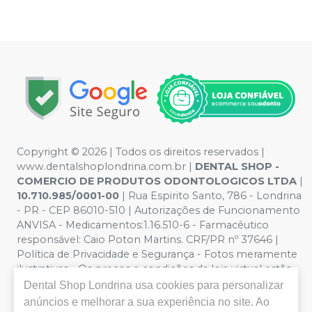
Copyright © 2026 | Todos os direitos reservados |
www.dentalshoplondrina.com.br |
DENTAL SHOP -
COMERCIO DE PRODUTOS ODONTOLOGICOS LTDA
|
10.710.985/0001-00
| Rua Espirito Santo, 786 - Londrina
- PR - CEP 86010-510 | Autorizações de Funcionamento
ANVISA - Medicamentos:1.16.510-6 - Farmacêutico
responsável: Caio Poton Martins. CRF/PR nº 37646 |
Política de Privacidade e Segurança - Fotos meramente
ilustrativas - Os preços e condições da loja virtual estão
sujeitos a alterações. Em caso de divergência de preços
Dental Shop Londrina
usa cookies para personalizar
no site, o valor válido é o do Carrinho de Compra. Não
anúncios e melhorar a sua experiência no site. Ao