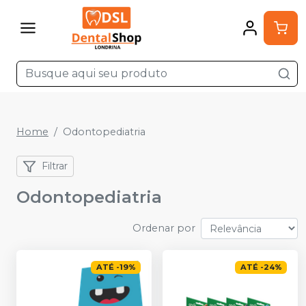
Home
Odontopediatria
Filtrar
Odontopediatria
Ordenar por
ATÉ
-
19
%
ATÉ
-
24
%