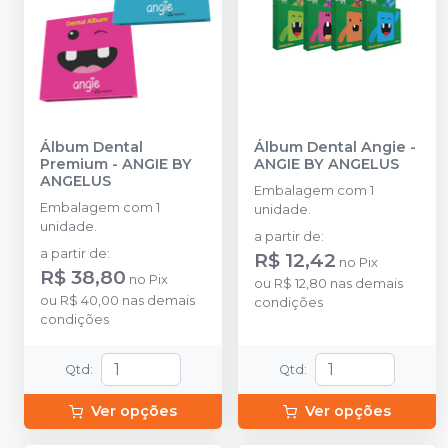
Álbum Dental
Álbum Dental Angie
-
Premium
-
ANGIE BY
ANGIE BY ANGELUS
ANGELUS
Embalagem com 1
Embalagem com 1
unidade.
unidade.
a partir de
:
a partir de
:
R$ 12,42
no
Pix
R$ 38,80
no
Pix
ou
R$ 12,80
nas demais
ou
R$ 40,00
nas demais
condições
condições
Qtd
:
Qtd
:
Ver opções
Ver opções