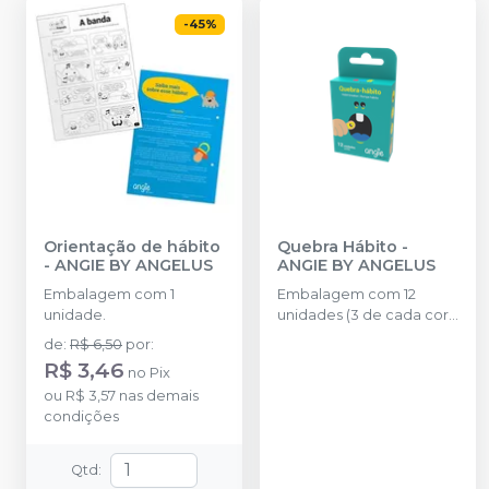
-
45
%
Orientação de hábito
Quebra Hábito
-
-
ANGIE BY ANGELUS
ANGIE BY ANGELUS
Embalagem com 1
Embalagem com 12
unidade.
unidades (3 de cada cor -
Rosa, Vermelho, Verde e
de
:
R$ 6,50
por
:
Azul)
R$ 3,46
no
Pix
ou
R$ 3,57
nas demais
condições
Qtd
: