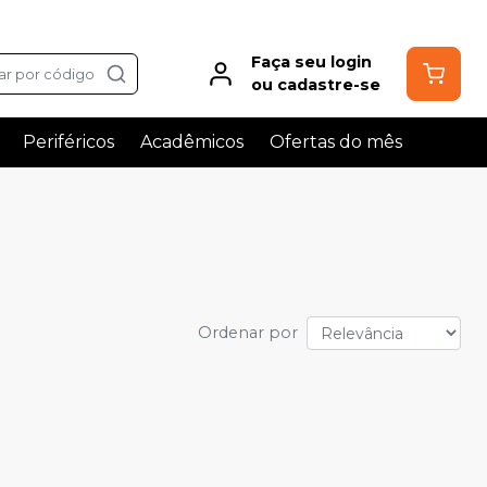
Faça seu login
ar por código
ou cadastre-se
Periféricos
Acadêmicos
Ofertas do mês
Ordenar por