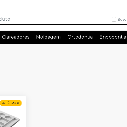
Busc
Clareadores
Moldagem
Ortodontia
Endodontia
ATÉ
-
22
%