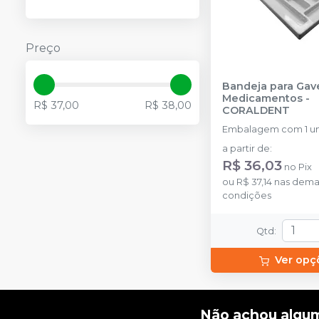
Preço
Bandeja para Gav
Medicamentos
-
R$ 37,00
R$ 38,00
CORALDENT
Embalagem com 1 un
a partir de
:
R$ 36,03
no
Pix
ou
R$ 37,14
nas dema
condições
Qtd
:
Ver opç
Não achou algu