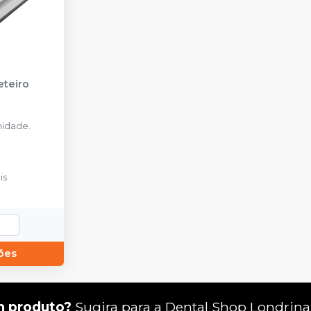
eteiro
idade.
is
ões
m produto?
Sugira para a
Dental Shop Londrina