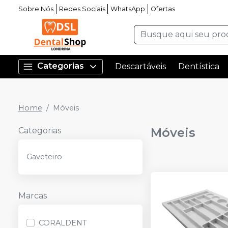
Sobre Nós
Redes Sociais
WhatsApp
Ofertas
Categorias
Descartáveis
Dentística
Home
Móveis
Móveis
Categorias
Gaveteiro
Marcas
CORALDENT