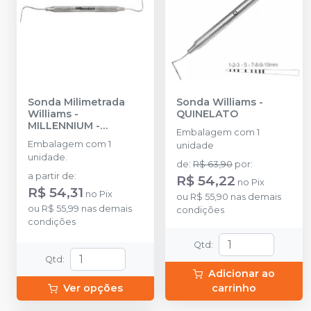
Sonda Milimetrada
Sonda Williams
-
Williams
-
QUINELATO
MILLENNIUM -
Embalagem com 1
GOLGRAN
Embalagem com 1
unidade
unidade.
de
:
R$ 63,90
por
:
a partir de
:
R$ 54,22
no
Pix
R$ 54,31
no
Pix
ou
R$ 55,90
nas demais
ou
R$ 55,99
nas demais
condições
condições
Qtd
:
Qtd
:
Adicionar ao
Ver opções
carrinho