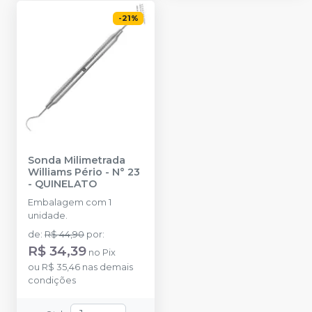
-
21
%
Sonda Milimetrada
Williams Pério - N° 23
-
QUINELATO
Embalagem com 1
unidade.
de
:
R$ 44,90
por
:
R$ 34,39
no
Pix
ou
R$ 35,46
nas demais
condições