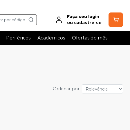
Faça seu login
ar por código
ou cadastre-se
Periféricos
Acadêmicos
Ofertas do mês
Ordenar por