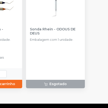
n
-
Sonda Rhein
-
ODOUS DE
DEUS
idade.
Embalagem com 1 unidade.
ais
 carrinho
Esgotado