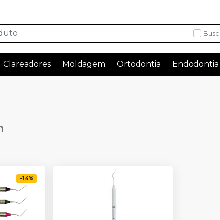
Busc
Clareadores
Moldagem
Ortodontia
Endodontia
n
-
14
%