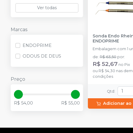
Ver todas
Marcas
Sonda Endo Rhei
ENDOPRIME
ENDOPRIME
Embalagem com 1 un
ODOUS DE DEUS
de
:
R$ 63,50
por
:
R$ 52,67
no
Pix
ou
R$ 54,30
nas dem
condições
Preço
Qtd
:
R$ 54,00
R$ 55,00
Adicionar ao