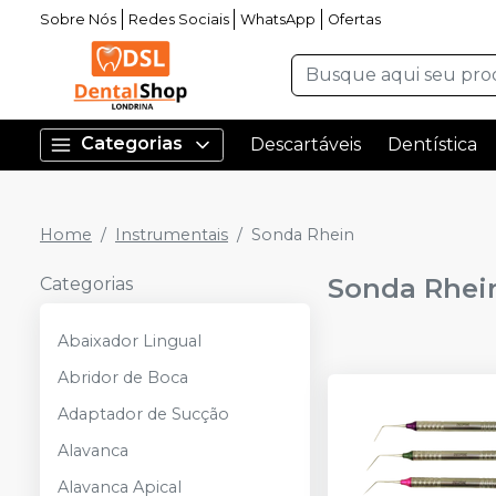
Sobre Nós
Redes Sociais
WhatsApp
Ofertas
Categorias
Descartáveis
Dentística
Home
Instrumentais
Sonda Rhein
Sonda Rhei
Categorias
Abaixador Lingual
Abridor de Boca
Adaptador de Sucção
Alavanca
Alavanca Apical