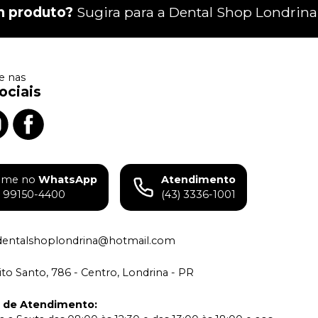
m produto?
Sugira para a
Dental Shop Londrina
 nas
ociais
ame no
WhatsApp
Atendimento
) 99150-4400
(43) 3336-1001
dentalshoplondrina@hotmail.com
rito Santo, 786 - Centro, Londrina - PR
o de Atendimento
: