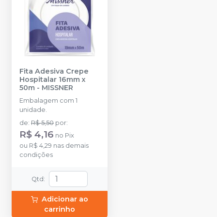
Fita Adesiva Crepe
Hospitalar 16mm x
50m
-
MISSNER
Embalagem com 1
unidade.
de
:
R$ 5,50
por
:
R$ 4,16
no
Pix
ou
R$ 4,29
nas demais
condições
Qtd
:
Adicionar ao
carrinho