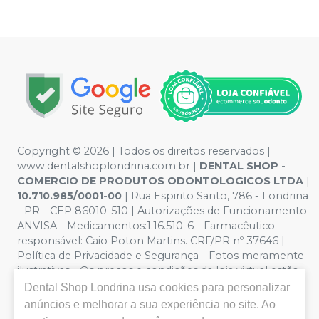
Copyright © 2026 | Todos os direitos reservados |
www.dentalshoplondrina.com.br |
DENTAL SHOP -
COMERCIO DE PRODUTOS ODONTOLOGICOS LTDA
|
10.710.985/0001-00
| Rua Espirito Santo, 786 - Londrina
- PR - CEP 86010-510 | Autorizações de Funcionamento
ANVISA - Medicamentos:1.16.510-6 - Farmacêutico
responsável: Caio Poton Martins. CRF/PR nº 37646 |
Política de Privacidade e Segurança - Fotos meramente
ilustrativas - Os preços e condições da loja virtual estão
sujeitos a alterações. Em caso de divergência de preços
Dental Shop Londrina
usa cookies para personalizar
no site, o valor válido é o do Carrinho de Compra. Não
anúncios e melhorar a sua experiência no site. Ao
vendemos por atacado, por isso nos reservamos o