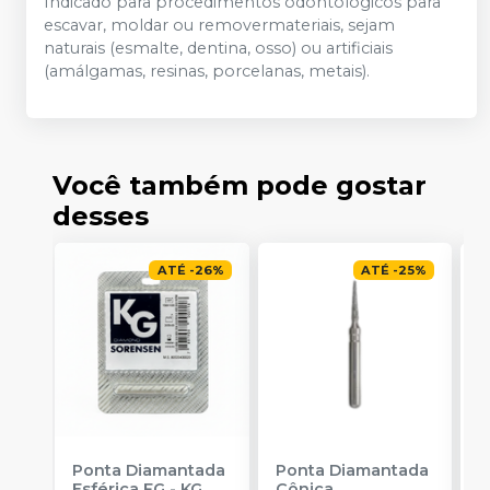
Indicado para procedimentos odontológicos para
escavar, moldar ou removermateriais, sejam
naturais (esmalte, dentina, osso) ou artificiais
(amálgamas, resinas, porcelanas, metais).
Você também pode gostar
desses
ATÉ
-
26
%
ATÉ
-
25
%
Ponta Diamantada
Ponta Diamantada
P
Esférica FG
-
KG
Cônica
I