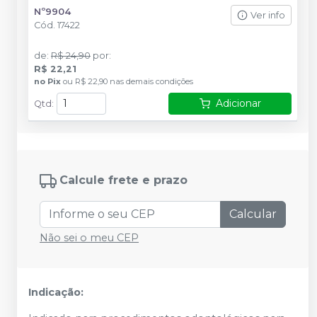
Nº9904
Ver info
Cód.
17422
de
:
R$ 24,90
por
:
R$ 22,21
no
Pix
ou
R$ 22,90
nas demais condições
Adicionar
Qtd
:
Calcule frete e prazo
Calcular
Não sei o meu CEP
Indicação: