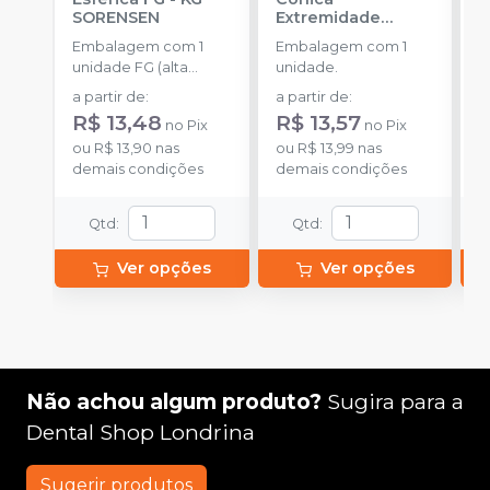
SORENSEN
Extremidade
-
Arredondada FG
-
Embalagem com 1
Embalagem com 1
E
KG SORENSEN
unidade FG (alta
unidade.
u
rotação).
a partir de
:
a partir de
:
a
R$ 13,48
R$ 13,57
R
no
Pix
no
Pix
ou
R$ 13,90
nas
ou
R$ 13,99
nas
o
demais condições
demais condições
d
Qtd
:
Qtd
:
Ver opções
Ver opções
Não achou algum produto?
Sugira para a
Dental Shop Londrina
Sugerir produtos