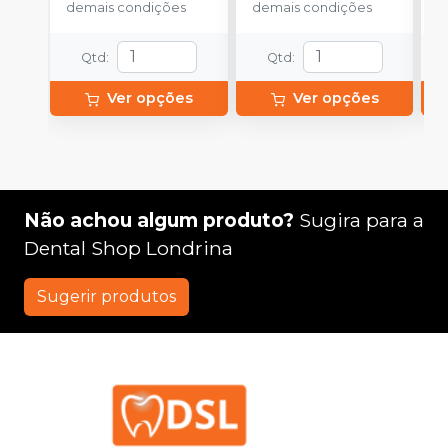
demais condições
demais condições
d
Qtd
:
Qtd
:
Ver opções
Ver opções
Não achou algum produto?
Sugira para a
Dental Shop Londrina
Sugerir produtos