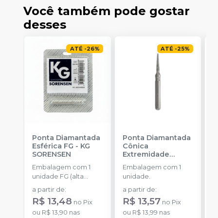
Você também pode gostar
desses
ATÉ
-
26
%
ATÉ
-
25
%
Ponta Diamantada
Ponta Diamantada
P
Esférica FG
-
KG
Cônica
I
SORENSEN
Extremidade
-
Arredondada FG
-
Embalagem com 1
Embalagem com 1
E
KG SORENSEN
unidade FG (alta
unidade.
u
rotação).
a partir de
:
a partir de
:
a
R$ 13,48
R$ 13,57
R
no
Pix
no
Pix
ou
R$ 13,90
nas
ou
R$ 13,99
nas
o