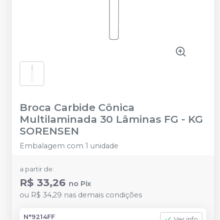
Broca Carbide Cônica
Multilaminada 30 Lâminas FG
-
KG
SORENSEN
Embalagem com 1 unidade
a partir de:
R$ 33,26
no
Pix
ou
R$ 34,29
nas demais condições
N°9214FF
Ver info