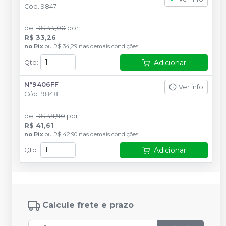
Cód.
9847
de
:
R$ 44,00
por
:
R$ 33,26
no
Pix
ou
R$ 34,29
nas demais condições
Adicionar
Qtd
:
N°9406FF
Ver info
Cód.
9848
de
:
R$ 49,90
por
:
R$ 41,61
no
Pix
ou
R$ 42,90
nas demais condições
Adicionar
Qtd
:
Calcule frete e prazo