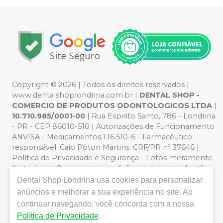
Copyright © 2026 | Todos os direitos reservados |
www.dentalshoplondrina.com.br |
DENTAL SHOP -
COMERCIO DE PRODUTOS ODONTOLOGICOS LTDA
|
10.710.985/0001-00
| Rua Espirito Santo, 786 - Londrina
- PR - CEP 86010-510 | Autorizações de Funcionamento
ANVISA - Medicamentos:1.16.510-6 - Farmacêutico
responsável: Caio Poton Martins. CRF/PR nº 37646 |
Política de Privacidade e Segurança - Fotos meramente
ilustrativas - Os preços e condições da loja virtual estão
sujeitos a alterações. Em caso de divergência de preços
Dental Shop Londrina
usa cookies para personalizar
no site, o valor válido é o do Carrinho de Compra. Não
anúncios e melhorar a sua experiência no site. Ao
vendemos por atacado, por isso nos reservamos o
continuar navegando, você concorda com a nossa
direito de não atender compras de grandes volumes
Política de Privacidade
.
pelo site.