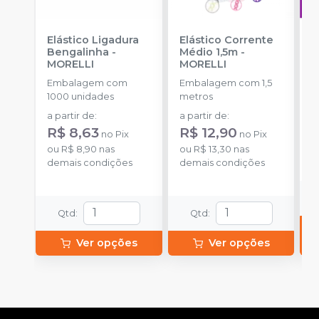
Elástico Ligadura
Elástico Corrente
A
Bengalinha
-
Médio 1,5m
-
O
MORELLI
MORELLI
T
-
Embalagem com
Embalagem com 1,5
E
1000 unidades
metros
S
a partir de
:
a partir de
:
d
R$ 8,63
R$ 12,90
no
Pix
no
Pix
ou
R$ 8,90
nas
ou
R$ 13,30
nas
o
demais condições
demais condições
d
Qtd
:
Qtd
:
Ver opções
Ver opções